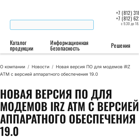
+7 (812) 31
+7 (812) 6
с 9.30 до 18
Каталог
Информационная
Решения
продукции
безопасность
О компании
/
Новости
/
Новая версия ПО для модемов iRZ
Беспроводная связь
Промышленная автоматизация
Сист
ATM с версией аппаратного обеспечения 19.0
Модемы
Преобразователи
Пои
НОВАЯ ВЕРСИЯ ПО ДЛЯ
интерфейсов
мая
Роутеры
МОДЕМОВ IRZ ATM С ВЕРСИЕЙ
Промышленные
контроллеры
АППАРАТНОГО ОБЕСПЕЧЕНИЯ
19.0