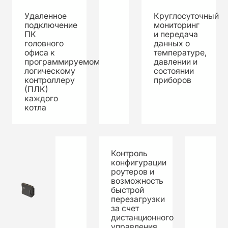
Удаленное
Круглосуточный
подключение
мониторинг
ПК
и передача
головного
данных о
офиса к
температуре,
программируемому
давлении и
логическому
состоянии
контроллеру
приборов
(ПЛК)
каждого
котла
Контроль
конфигурации
роутеров и
возможность
быстрой
перезагрузки
за счет
дистанционного
управления