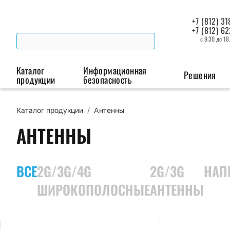
+7 (812) 31
+7 (812) 6
с 9.30 до 18
Каталог
Информационная
Решения
продукции
безопасность
Каталог продукции
/
Антенны
Беспроводная связь
Промышленная автоматизация
Сист
АНТЕННЫ
Модемы
Преобразователи
Пои
интерфейсов
мая
Роутеры
ВСЕ
2G/3G/4G
2G/3G
НАП
Промышленные
контроллеры
ШИРОКОПОЛОСНЫЕ
АНТЕННЫ