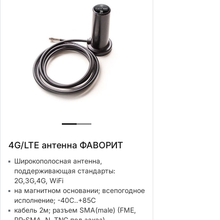
4G/LTE антенна ФАВОРИТ
Широкополосная антенна,
поддерживающая стандарты:
2G,3G,4G, WiFi
на магнитном основании; всепогодное
исполнение; -40С..+85С
кабель 2м; разъем SMA(male) (FME,
RP-SMA, N, TNC под заказ)