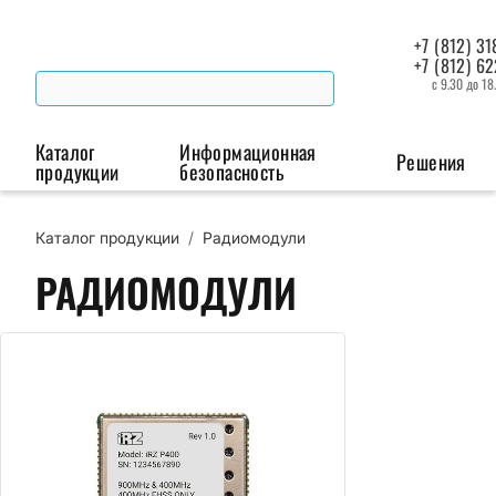
+7 (812) 31
+7 (812) 6
с 9.30 до 18
Каталог
Информационная
Решения
продукции
безопасность
Каталог продукции
/
Радиомодули
Беспроводная связь
Промышленная автоматизация
Сист
РАДИОМОДУЛИ
Модемы
Преобразователи
Пои
интерфейсов
мая
Роутеры
Промышленные
контроллеры