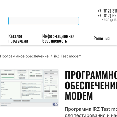
+7 (812) 31
+7 (812) 6
с 9.30 до 18
Каталог
Информационная
Решения
продукции
безопасность
Программное обеспечение
/
iRZ Test modem
Беспроводная связь
Промышленная автоматизация
Сист
Модемы
Преобразователи
ПРОГРАММН
Пои
интерфейсов
мая
Роутеры
ОБЕСПЕЧЕНИЕ
Промышленные
MODEM
контроллеры
Программа iRZ Test m
для тестирования и н