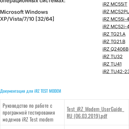
операционных системах:
iRZ MC55iT
iRZ MC52P
Microsoft Windows
XP/Vista/7/10 [32/64]
iRZ MC55i-
iRZ MC52i-
iRZ TG21.A
iRZ TG21.B
iRZ Q2406B
iRZ TU32
iRZ TU41
iRZ TU42-2
Документация для iRZ TEST MODEM
Руководство по работе с
Test_iRZ_Modem_UserGuide_
программой тестирования
RU (06.03.2019).pdf
модемов iRZ Test modem