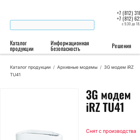
+7 (812) 31
+7 (812) 6
с 9.30 до 18
Каталог
Информационная
Решения
продукции
безопасность
Каталог продукции
/
Архивные модемы
/
3G модем iRZ
Беспроводная связь
Промышленная автоматизация
Сист
TU41
Модемы
Преобразователи
Пои
3G модем
интерфейсов
мая
Роутеры
iRZ TU41
Промышленные
контроллеры
Снят с производства