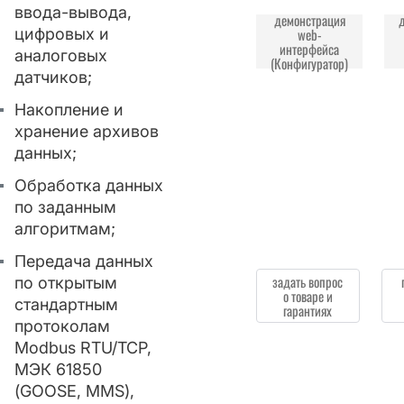
ввода-вывода,
демонстрация
цифровых и
web-
интерфейса
аналоговых
(Конфигуратор)
датчиков;
Накопление и
хранение архивов
данных;
Обработка данных
по заданным
алгоритмам;
Передача данных
задать вопрос
по открытым
о товаре и
стандартным
гарантиях
протоколам
Modbus RTU/TCP,
МЭК 61850
(GOOSE, MMS),