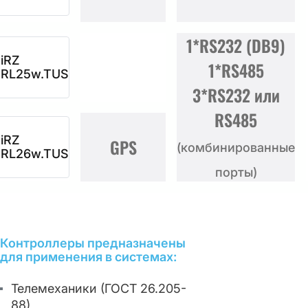
1*RS232 (DB9)
iRZ
1*RS485
RL25w.TUS
3*RS232 или
RS485
iRZ
GPS
(комбинированные
RL26w.TUS
порты)
Контроллеры предназначены
для применения в системах:
Телемеханики (ГОСТ 26.205-
88)