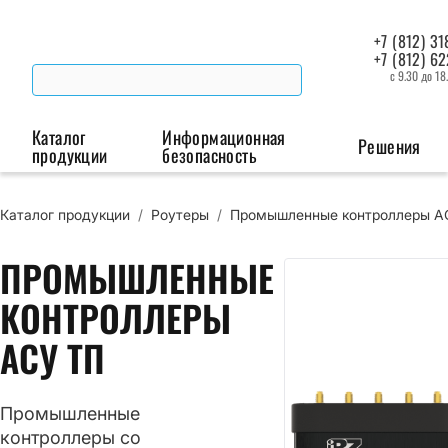
+7 (812) 31
+7 (812) 6
с 9.30 до 18
Каталог
Информационная
Решения
продукции
безопасность
Каталог продукции
/
Роутеры
/
Промышленные контроллеры А
Беспроводная связь
Промышленная автоматизация
Сист
ПРОМЫШЛЕННЫЕ
Модемы
Преобразователи
Пои
интерфейсов
мая
КОНТРОЛЛЕРЫ
Роутеры
АСУ ТП
Промышленные
контроллеры
Промышленные
контроллеры со