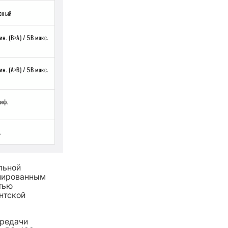
сный
ин. (B>A) / 5В макс.
ин. (A>B) / 5В макс.
диф.
А
льной
инированным
тью
нтской
ередачи