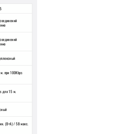
5
 соединений
тимо
 соединений
тимо
уплексный
 м. при 100Kbps
s для 15 м.
сный
ин. (B>A) / 5В макс.