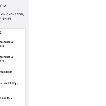
0 м.
ми сигналов,
ечения
5
 соединений
тимо
 соединений
тимо
уплексный
 м. при 100Kbps
s для 15 м.