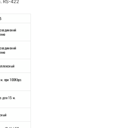
я. RS-422
5
 соединений
тимо
 соединений
тимо
уплексный
 м. при 100Kbps
s для 15 м.
сный