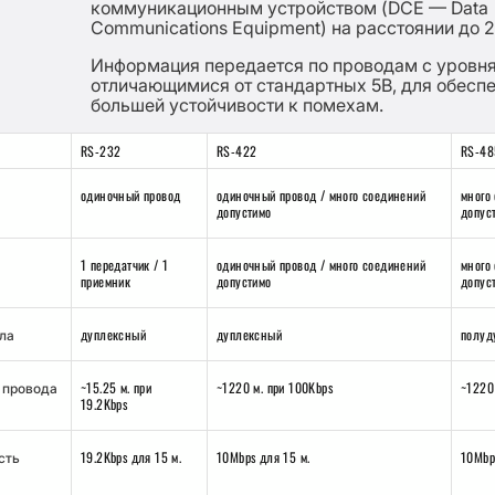
коммуникационным устройством (DCE — Data
Communications Equipment) на расстоянии до 2
Информация передается по проводам с уровня
отличающимися от стандартных 5В, для обесп
большей устойчивости к помехам.
RS-232
RS-422
RS-48
одиночный провод
одиночный провод / много соединений
много
допустимо
допус
1 передатчик / 1
одиночный провод / много соединений
много
приемник
допустимо
допус
дуплексный
дуплексный
полуд
ла
~15.25 м. при
~1220 м. при 100Kbps
~1220
 провода
19.2Kbps
19.2Kbps для 15 м.
10Mbps для 15 м.
10Mbp
сть