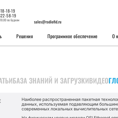
318-18-19
622-58-19
 18.00 по будням
sales@radiofid.ru
ь
Решения
Программное обеспечение
О 
изация
Системы мониторинга
OEM мо
ерфейсов
Поисковые ГЛОНАСС/GPS-маяки
GSM м
АТЬИ
БАЗА ЗНАНИЙ И ЗАГРУЗКИ
ВИДЕО
ГЛ
Радио
Наиболее распространенная пакетная техноло
t
данных, используемая подавляющим большин
современных локальных вычислительных сете
На физическом уровне модели OSI Ethernet оп