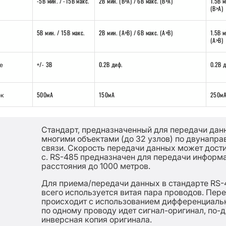
-5В мин. / -15В макс.
2В мин. (B>A) / 6В макс. (B>A)
1.5В м
(B>A)
5В мин. / 15В макс.
2В мин. (A>B) / 6В макс. (A>B)
1.5В м
(A>B)
+/- 3В
0.2В диф.
0.2В 
е
500мА
150мА
250м
ок
Стандарт, предназначенный для передачи да
многими объектами (до 32 узлов) по двунапра
связи. Скорость передачи данных может дости
с. RS-485 предназначен для передачи информ
расстояния до 1000 метров.
Для приема/передачи данных в стандарте RS-
всего используется витая пара проводов. Пер
происходит с использованием дифференциальн
по одному проводу идет сигнал-оригинал, по-
инверсная копия оригинала.