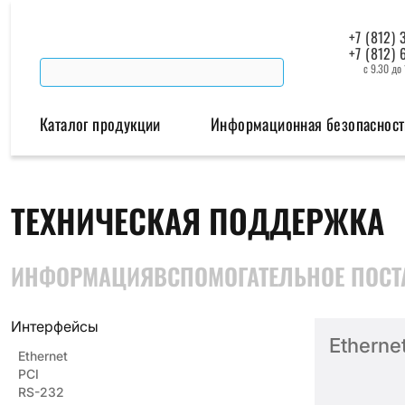
+7 (812) 
+7 (812) 
с 9.30 до
Каталог продукции
Информационная безопасност
Беспроводная связь
Промышленная автомат
ТЕХНИЧЕСКАЯ ПОДДЕРЖКА
Модемы
Преобразователи инт
ИНФОРМАЦИЯ
ВСПОМОГАТЕЛЬНОЕ ПО
СТ
Роутеры
Промышленные контроллеры
Интерфейсы
Etherne
Ethernet
PCI
RS-232