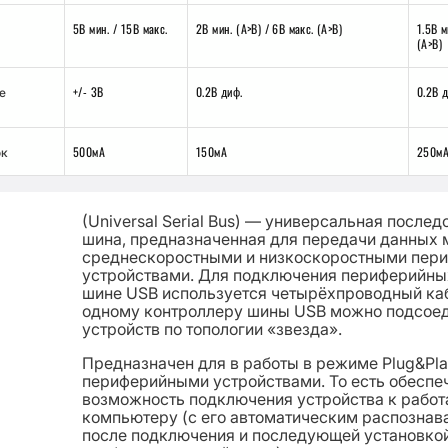
5В мин. / 15В макс.
2В мин. (A>B) / 6В макс. (A>B)
1.5В м
(A>B)
+/- 3В
0.2В диф.
0.2В 
е
500мА
150мА
250м
ок
(Universal Serial Bus) — универсальная после
шина, предназначенная для передачи данных
среднескоростными и низкоскоростными пер
устройствами. Для подключения периферийных
шине USB используется четырёхпроводный каб
одному контроллеру шины USB можно подсоед
устройств по топологии «звезда».
Предназначен для в работы в режиме Plug&Pla
периферийными устройствами. То есть обеспе
возможность подключения устройства к рабо
компьютеру (с его автоматическим распознав
после подключения и последующей установко