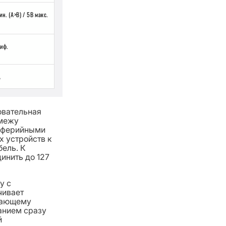
ин. (A>B) / 5В макс.
диф.
А
довательная
 межу
иферийными
 устройств к
ель. К
инить до 127
y с
чивает
тающему
анием сразу
й