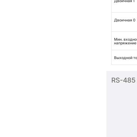
Двоичная 1
Двоичная 0
Мин. входно
напряжение
Выходной т
RS-485