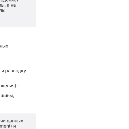
ы, а на
олы
йных
 и разводку
яжения);
 шины,
ачи данных
ment) и