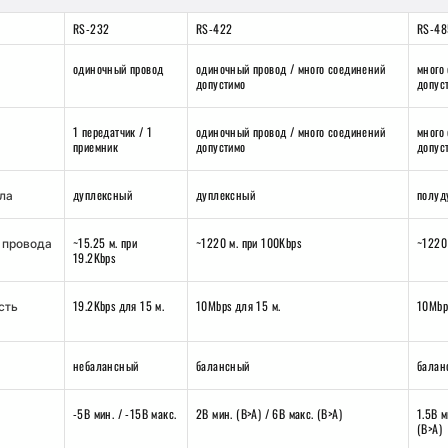
RS-232
RS-422
RS-48
одиночный провод
одиночный провод / много соединений
много
допустимо
допус
1 передатчик / 1
одиночный провод / много соединений
много
приемник
допустимо
допус
дуплексный
дуплексный
полуд
ла
~15.25 м. при
~1220 м. при 100Kbps
~1220
 провода
19.2Kbps
19.2Kbps для 15 м.
10Mbps для 15 м.
10Mbp
сть
небалансный
балансный
балан
-5В мин. / -15В макс.
2В мин. (B>A) / 6В макс. (B>A)
1.5В м
(B>A)