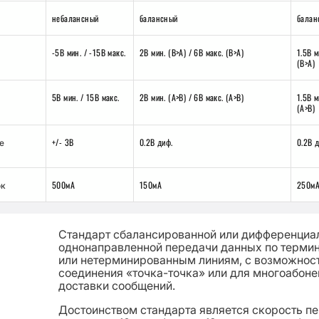
небалансный
балансный
балан
-5В мин. / -15В макс.
2В мин. (B>A) / 6В макс. (B>A)
1.5В м
(B>A)
5В мин. / 15В макс.
2В мин. (A>B) / 6В макс. (A>B)
1.5В м
(A>B)
+/- 3В
0.2В диф.
0.2В 
е
500мА
150мА
250м
ок
Стандарт сбалансированной или дифференциа
однонаправленной передачи данных по терм
или нетерминированным линиям, с возможнос
соединения «точка-точка» или для многоабоне
доставки сообщений.
Достоинством стандарта является скорость п