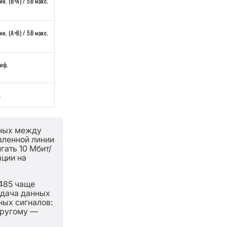
ин. (B>A) / 5В макс.
ин. (A>B) / 5В макс.
диф.
А
нных между
вленной линии
гать 10 Мбит/
ации на
485 чаще
едача данных
ых сигналов:
другому —