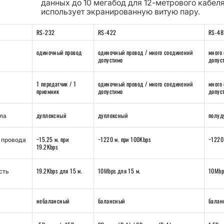
данных до 10 мегабод для 12-метрового кабел
использует экранированную витую пару.
RS-232
RS-422
RS-48
одиночный провод
одиночный провод / много соединений
много
допустимо
допус
1 передатчик / 1
одиночный провод / много соединений
много
приемник
допустимо
допус
дуплексный
дуплексный
полуд
ла
~15.25 м. при
~1220 м. при 100Kbps
~1220
 провода
19.2Kbps
19.2Kbps для 15 м.
10Mbps для 15 м.
10Mbp
сть
небалансный
балансный
балан