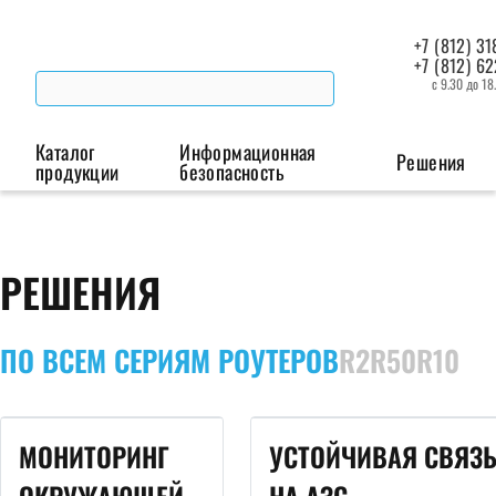
+7 (812) 31
+7 (812) 6
с 9.30 до 18
Каталог
Информационная
Решения
продукции
безопасность
Беспроводная связь
Промышленная автоматизация
Сист
РЕШЕНИЯ
Модемы
Преобразователи
Пои
интерфейсов
мая
Роутеры
ПО ВСЕМ СЕРИЯМ РОУТЕРОВ
R2
R50
R10
Промышленные
контроллеры
МОНИТОРИНГ
УСТОЙЧИВАЯ СВЯЗ