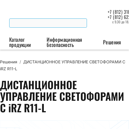
+7 (812) 31
+7 (812) 6
с 9.30 до 18
Каталог
Информационная
Решения
продукции
безопасность
Решения
/
ДИСТАНЦИОННОЕ УПРАВЛЕНИЕ СВЕТОФОРАМИ С
Беспроводная связь
Промышленная автоматизация
Сист
iRZ R11-L
Модемы
Преобразователи
Пои
ДИСТАНЦИОННОЕ
интерфейсов
мая
Роутеры
УПРАВЛЕНИЕ СВЕТОФОРАМИ
Промышленные
С iRZ R11-L
контроллеры