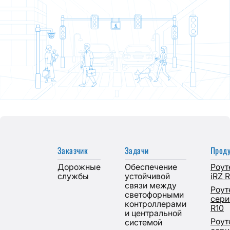
Заказчик
Задачи
Проду
Дорожные
Обеспечение
Роут
службы
устойчивой
iRZ R
связи между
Роут
светофорными
сери
контроллерами
R10
и центральной
Роут
системой