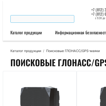
+7 (812) 
+7 (812) 
с 9.30 до
Каталог продукции
Информационная безопасност
Каталог продукции
/
Поисковые ГЛОНАСС/GPS-маяки
Беспроводная связь
Промышленная автомат
ПОИСКОВЫЕ ГЛОНАСС/GP
Модемы
Преобразователи инт
Роутеры
Промышленные контроллеры