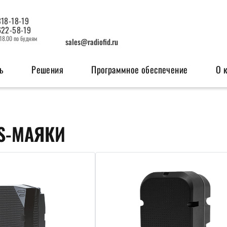
318-18-19
622-58-19
 18.00 по будням
sales@radiofid.ru
ь
Решения
Программное обеспечение
О 
изация
Системы мониторинга
OEM мо
S-МАЯКИ
ерфейсов
Поисковые ГЛОНАСС/GPS-маяки
GSM м
Радио