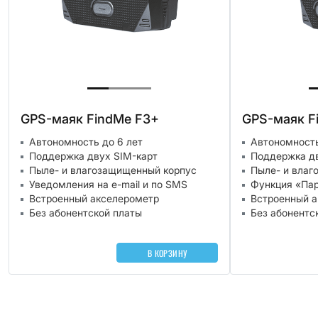
GPS-маяк FindMe F3+
GPS-маяк F
Автономность до 6 лет
Автономность
Поддержка двух SIM-карт
Поддержка дв
Пыле- и влагозащищенный корпус
Пыле- и влаг
Уведомления на e-mail и по SMS
Функция «Пар
Встроенный акселерометр
Встроенный 
Без абонентской платы
Без абонентс
В КОРЗИНУ