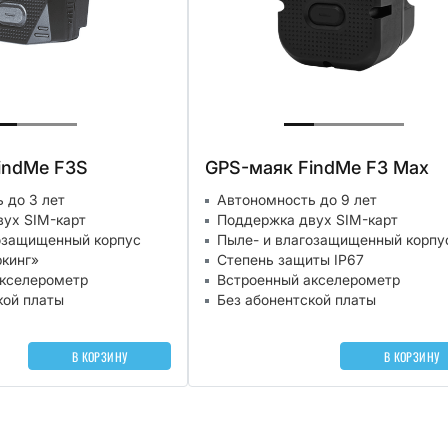
indMe F3S
GPS-маяк FindMe F3 Max
 до 3 лет
Автономность до 9 лет
ух SIM-карт
Поддержка двух SIM-карт
озащищенный корпус
Пыле- и влагозащищенный корпу
кинг»
Степень защиты IP67
акселерометр
Встроенный акселерометр
кой платы
Без абонентской платы
В КОРЗИНУ
В КОРЗИНУ