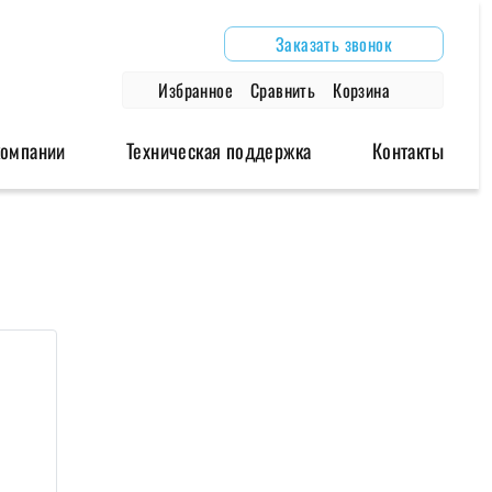
Заказать звонок
Избранное
Сравнить
Корзина
компании
Техническая поддержка
Контакты
дули
Аксессуары
Архивные модели
одули
Антенны
Роутеры
модули
Блоки питания
Модемы
Глонасс/GPS антенны
Провода и крепления