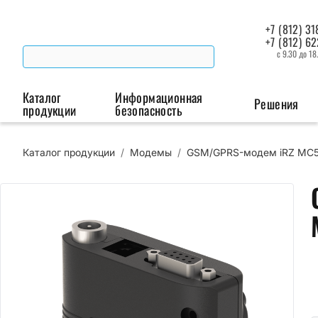
+7 (812) 31
+7 (812) 6
с 9.30 до 18
Каталог
Информационная
Решения
продукции
безопасность
Каталог продукции
/
Модемы
/
GSM/GPRS-модем iRZ MC5
Беспроводная связь
Промышленная автоматизация
Сист
Модемы
Преобразователи
Пои
интерфейсов
мая
Роутеры
Промышленные
контроллеры