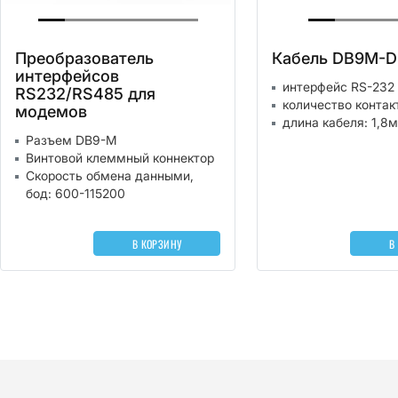
Преобразователь
Кабель DB9M-
интерфейсов
интерфейс RS-232
RS232/RS485 для
количество контак
модемов
длина кабеля: 1,8м
Разъем DB9-M
Винтовой клеммный коннектор
Скорость обмена данными,
бод: 600-115200
В КОРЗИНУ
В