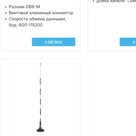
длина кабеля: 1,8м
Разъем DB9-M
Винтовой клеммный коннектор
Скорость обмена данными,
бод: 600-115200
В КОРЗИНУ
В