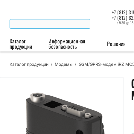
+7 (812) 31
+7 (812) 6
с 9.30 до 18
Каталог
Информационная
Решения
продукции
безопасность
Каталог продукции
/
Модемы
/
GSM/GPRS-модем iRZ MC
Беспроводная связь
Промышленная автоматизация
Сист
Модемы
Преобразователи
Пои
интерфейсов
мая
Роутеры
Промышленные
контроллеры