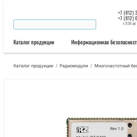
+7 (812) 
+7 (812) 
с 9.30 до
Каталог продукции
Информационная безопасност
Каталог продукции
/
Радиомодули
/
Многочастотный бе
Беспроводная связь
Промышленная автомат
Модемы
Преобразователи инт
Роутеры
Промышленные контроллеры