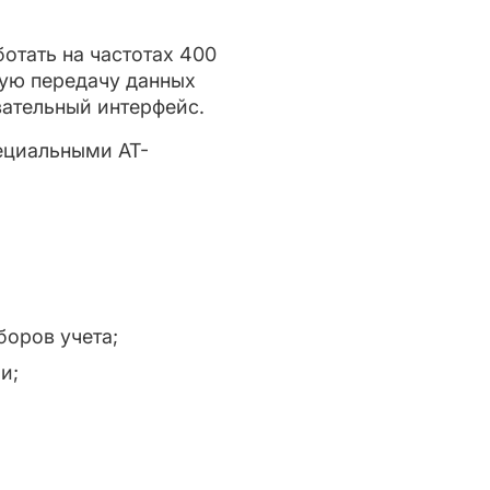
отать на частотах 400
ную передачу данных
ательный интерфейс.
ециальными AT-
боров учета;
и;