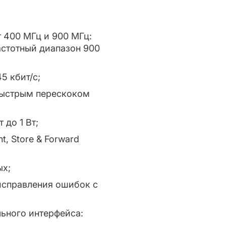
 400 МГц и 900 МГц:
астотный диапазон 900
5 кбит/с;
 быстрым перескоком
 до 1 Вт;
nt, Store & Forward
ых;
исправления ошибок с
ного интерфейса: