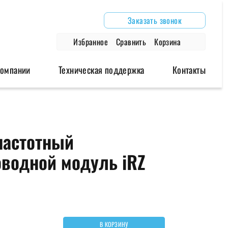
Заказать звонок
Избранное
Сравнить
Корзина
компании
Техническая поддержка
Контакты
дули
Аксессуары
Архивные модели
частотный
одули
Антенны
Роутеры
оводной модуль iRZ
модули
Блоки питания
Модемы
Глонасс/GPS антенны
Провода и крепления
В КОРЗИНУ