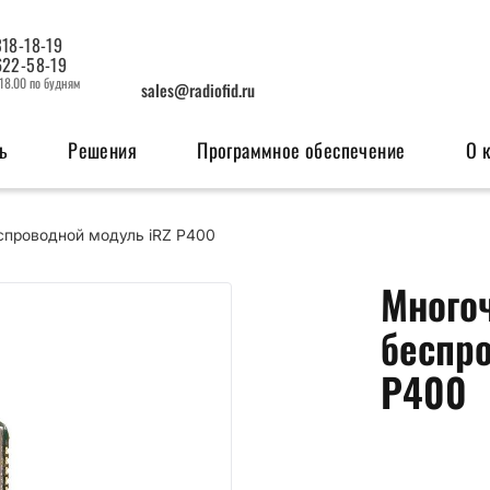
318-18-19
622-58-19
 18.00 по будням
sales@radiofid.ru
ь
Решения
Программное обеспечение
О 
спроводной модуль iRZ P400
изация
Системы мониторинга
OEM мо
Много
ерфейсов
Поисковые ГЛОНАСС/GPS-маяки
GSM м
беспр
Радио
P400