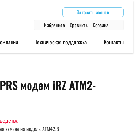
Заказать звонок
Избранное
Сравнить
Корзина
компании
Техническая поддержка
Контакты
дули
Аксессуары
Архивные модели
PRS модем iRZ ATM2-
одули
Антенны
Роутеры
модули
Блоки питания
Модемы
Глонасс/GPS антенны
Провода и крепления
зводства
ая замена на модель
ATM42.B