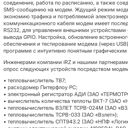
соединение, работа по расписанию, а также сое
SMS-сообщению на модем. Ждущий режим моде
экономию трафика и потребляемой электроэнер
коммуникационного кабеля модем имеет послед
RS232, для управления внешними устройствами
вывода GPIO. Настройка, обнов­ление встроенно
обеспечения и тестирование моде­ма (через USB)
программе с интуитивно понятным графическим
Инженерами компании iRZ и нашими партнерам
опрос следующих устройств посредством моде
• тепловычислитель ТВ7;
• расходомер Питерфлоу РС;
• электронный регистратор АДИ (ЗАО «ТЕРМОТР
• вычислитель количества теплоты ВКТ-7 (ЗАО «
• тепловычислитель ВЗЛЕТ ТСРВ-024М (ЗАО «ВЗ
• тепловычислитель ТСРВ-033 (ЗАО «Взлет»);
• тепловычислитель СПТ943.2 (ЗАО «НПФ «Логик