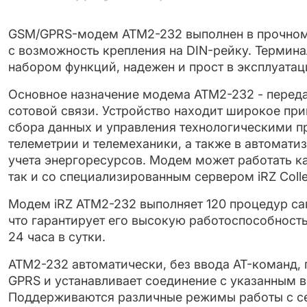
GSM/GPRS-модем ATM2-232 выполнен в прочном
с возможность крепления на DIN-рейку. Термин
набором функций, надежен и прост в эксплуатац
Основное назначение модема АТМ2-232 - переда
сотовой связи. Устройство находит широкое пр
сбора данных и управления технологическими п
телеметрии и телемеханики, а также в автомати
учета энергоресурсов. Модем может рабо­тать к
так и со специализированным серве­ром iRZ Colle
Модем iRZ ATM2-232 выполняет 120 процедур са
что гарантирует его высокую работоспособность
24 часа в сутки.
ATM2-232 автоматически, без ввода AT-команд, 
GPRS и устанавливает соединение с указанным в
Поддерживаются различные режимы работы с с