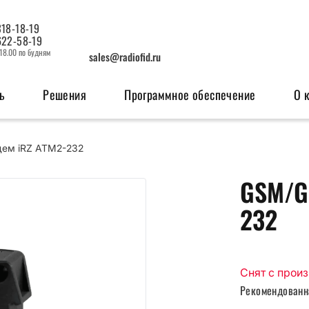
318-18-19
622-58-19
 18.00 по будням
sales@radiofid.ru
ь
Решения
Программное обеспечение
О 
ем iRZ ATM2-232
изация
Системы мониторинга
OEM мо
GSM/G
ерфейсов
Поисковые ГЛОНАСС/GPS-маяки
GSM м
232
Радио
Снят с прои
Рекомендованн