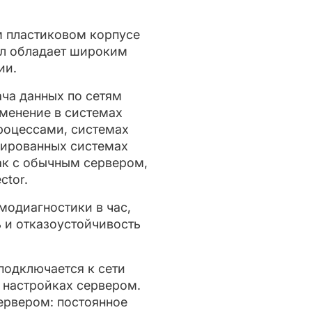
 пластиковом корпусе
ал обладает широким
ии.
ча данных по сетям
именение в системах
роцессами, системах
зированных системах
ак с обычным сервером,
ctor.
модиагностики в час,
 и отказоустойчивость
подключается к сети
 настройках сервером.
ервером: постоянное