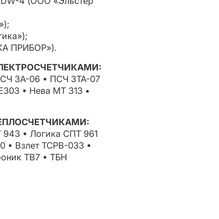
G-DW-4 (ООО «Эльстер
);
ика»);
КА ПРИБОР»).
ЭЛЕКТРОСЧЕТЧИКАМИ:
ПСЧ 3А-06 • ПСЧ 3ТА-07
303 • Нева МТ 313 •
ТЕПЛОСЧЕТЧИКАМИ:
 943 • Логика СПТ 961
 • Взлет ТСРВ-033 •
роник ТВ7 • ТБН