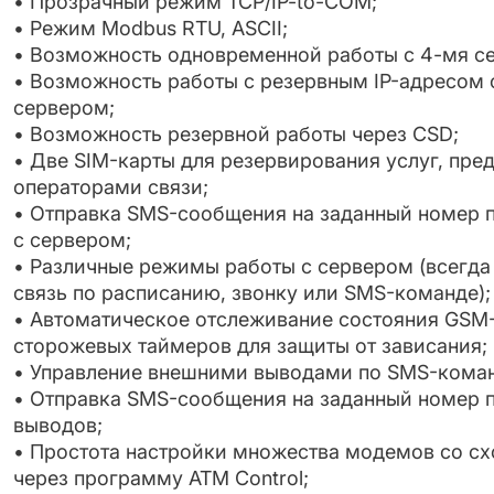
• Прозрачный режим TCP/IP-to-COM;
• Режим Modbus RTU, ASCII;
• Возможность одновременной работы с 4-мя с
• Возможность работы с резервным IP-адресом 
сервером;
• Возможность резервной работы через CSD;
• Две SIM-карты для резервирования услуг, пр
операторами связи;
• Отправка SMS-сообщения на заданный номер п
с сервером;
• Различные режимы работы с сервером (всегда 
связь по расписанию, звонку или SMS-команде);
• Автоматическое отслеживание состояния GSM-
сторожевых таймеров для защиты от зависания;
• Управление внешними выводами по SMS-кома
• Отправка SMS-сообщения на заданный номер п
выводов;
• Простота настройки множества модемов со с
через программу ATM Control;