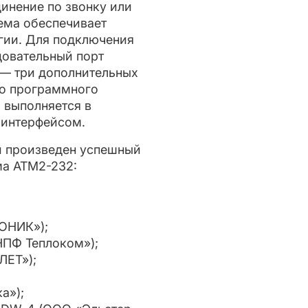
динение по звонку или
ма обеспечивает
гии. Для подключения
овательный порт
 — три дополнительных
го программного
 выпол­няется в
 интерфейсом.
и произведен успешный
ма ATM2-232:
ОНИК»);
НПФ Теплоком»);
ЛЕТ»);
а»);