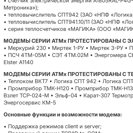
• счетчик электрической энергии A1805RAL-P4
Метроника»);
• тепловычислитель СПТ942 (ЗАО «НПФ «Логика»
• тепловычислитель СПТ941.10/11 (ЗАО «НПФ «Лог
• серия теплосчетчиков «МАГИКА» (ООО «МАГИ
МОДЕМЫ СЕРИИ АТМx ПРОТЕСТИРОВАНЫ С 
• Меркурий 230 • Миртек 1-РУ • Миртек 3-РУ • 
• ПСЧ 4ТМ-05М • СЭТ 4ТМ.02М • Энергомера СЕ
Elster A1140
МОДЕМЫ СЕРИИ АТМx ПРОТЕСТИРОВАНЫ С 
• Теплоком ВКТ7 • Логика СПТ 942 • Логика СПТ
• Промприбор ТМК-Н120 • Промприбор ТМК-Н130
Взлет ТСР-024-М • Эльф-04 • Карат-307 Термот
Энергосервис КМ-5
Основные функции и возможности модема:
• Поддержка режимов client и server;