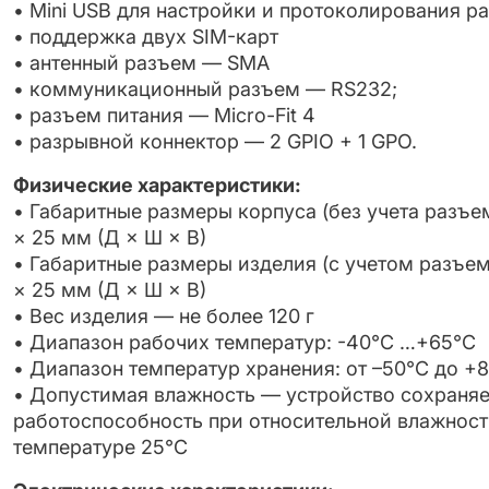
• Mini USB для настройки и протоколирования 
• поддержка двух SIM-карт
• антенный разъем — SMA
• коммуникационный разъем — RS232;
• разъем питания — Micro-Fit 4
• разрывной коннектор — 2 GPIO + 1 GPO.
Физические характеристики:
• Габаритные размеры корпуса (без учета разъе
× 25 мм (Д × Ш × В)
• Габаритные размеры изделия (с учетом разъем
× 25 мм (Д × Ш × В)
• Вес изделия — не более 120 г
• Диапазон рабочих температур: -40°C …+65°C
• Диапазон температур хранения: от –50°С до +
• Допустимая влажность — устройство сохраня
работоспособность при относительной влаж­ност
температуре 25°С