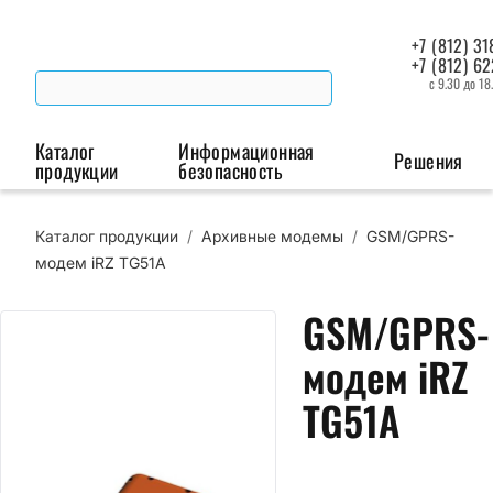
+7 (812) 31
+7 (812) 6
с 9.30 до 18
Каталог
Информационная
Решения
продукции
безопасность
Каталог продукции
/
Архивные модемы
/
GSM/GPRS-
Беспроводная связь
Промышленная автоматизация
Сист
модем iRZ TG51A
Модемы
Преобразователи
Пои
GSM/GPRS-
интерфейсов
мая
Роутеры
модем iRZ
Промышленные
контроллеры
TG51A