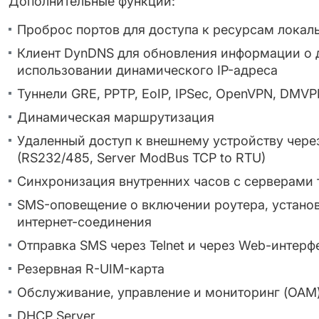
Дополнительные функции:
Проброс портов для доступа к ресурсам локал
Клиент DynDNS для обновления информации о
использовании динамического IP-адреса
Туннели GRE, PPTP, EoIP, IPSec, OpenVPN, DMV
Динамическая маршрутизация
Удаленный доступ к внешнему устройству чере
(RS232/485, Server ModBus TCP to RTU)
Синхронизация внутренних часов с серверами 
SMS-оповещение о включении роутера, установ
интернет-соединения
Отправка SMS через Telnet и через Web-интерф
Резервная R-UIM-карта
Обслуживание, управление и мониторинг (OAM
DHСP Server