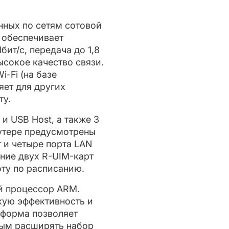
нных по сетям сотовой
 обеспечивает
бит/с, передача до 1,8
ысокое качество связи.
-Fi (на базе
ляет для других
ту.
и USB Host, а также 3
оутере предусмотрены
 и четыре порта LAN
ние двух R-UIM-карт
ту по расписанию.
й процессор ARM.
кую эффективность и
тформа позволяет
мым расширять набор