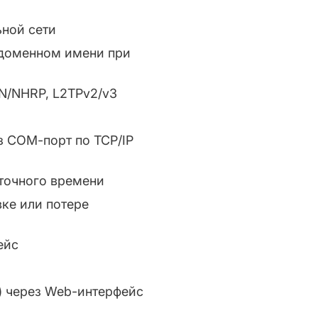
ьной сети
 доменном имени при
PN/NHRP, L2TPv2/v3
з СОМ-порт по TCP/IP
точного времени
ке или потере
ейс
) через Web-интерфейс