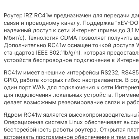
Роутер iRZ RС41w предназначен для передачи да
связи и проводному каналу. Поддержка 1хEV-DO
надежный доступ к сети Интернет (прием до 3,1 М
Мбит/с). Технология CDMA позволяет получить в
Дополнительно RC41w оснащен точкой доступа Wi
стандартов IEEE 802.11b/g/n), кото­рая предостав
устройств беспроводное подключение к Интерне
RС41w имеет внешние интерфейсы RS232, RS485 
GPIO, работа которых гибко настраивается. В р
один порт WAN для подключения к сети Интернет
для подключения локальных устройств. Примене
делает возможным резервирование связи и рабо
Ядром RС41w является высокопроизводительны
Операционная система Linux обеспечивает высо
бесперебойность работы роутера. Открытая пла
встраивать программное обеспечение и тем са