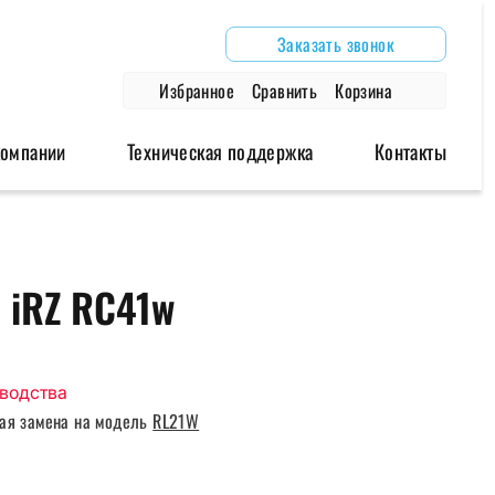
Заказать звонок
Избранное
Сравнить
Корзина
компании
Техническая поддержка
Контакты
дули
Аксессуары
Архивные модели
 iRZ RC41w
одули
Антенны
Роутеры
модули
Блоки питания
Модемы
Глонасс/GPS антенны
зводства
Провода и крепления
ая замена на модель
RL21W