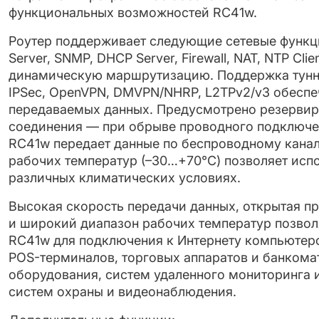
функциональных возможностей RС41w.
Роутер поддерживает следующие сетевые функц
Server, SNMP, DHCP Server, Firewall, NAT, NTP Clie
динамическую маршрутизацию. Поддержка туннел
IPSec, OpenVPN, DMVPN/NHRP, L2TPv2/v3 обесп
передаваемых данных. Предусмотрено резервир
соединения — при обрыве проводного подключен
RС41w передает данные по беспроводному кана
рабочих температур (–30…+70°C) позволяет испо
различных климатических условиях.
Высокая скорость передачи данных, открытая 
и широкий диапазон рабочих температур позвол
RС41w для подключения к Интернету компьютеро
POS-терминалов, торговых аппаратов и банком
оборудования, систем удаленного мониторинга и
систем охраны и видеонаблюдения.