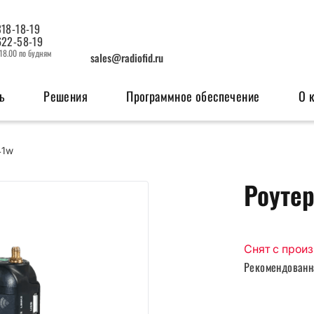
318-18-19
622-58-19
 18.00 по будням
sales@radiofid.ru
ь
Решения
Программное обеспечение
О 
41w
изация
Системы мониторинга
OEM мо
Роутер
ерфейсов
Поисковые ГЛОНАСС/GPS-маяки
GSM м
Радио
Снят с прои
Рекомендованн