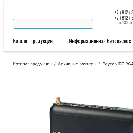
+7 (812) 
+7 (812) 
с 9.30 до
Каталог продукции
Информационная безопасност
Каталог продукции
/
Архивные роутеры
/
Роутер iRZ RC
Беспроводная связь
Промышленная автомат
Модемы
Преобразователи инт
Роутеры
Промышленные контроллеры