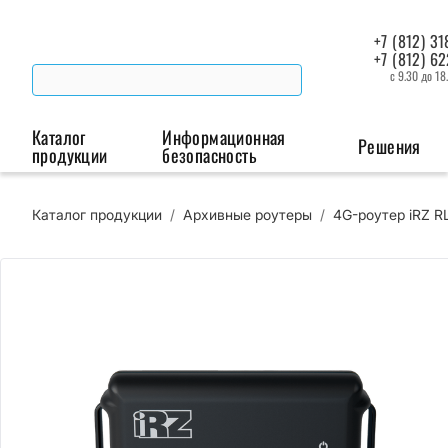
+7 (812) 31
+7 (812) 6
с 9.30 до 18
Каталог
Информационная
Решения
продукции
безопасность
Каталог продукции
/
Архивные роутеры
/
4G-роутер iRZ R
Беспроводная связь
Промышленная автоматизация
Сист
Модемы
Преобразователи
Пои
интерфейсов
мая
Роутеры
Промышленные
контроллеры