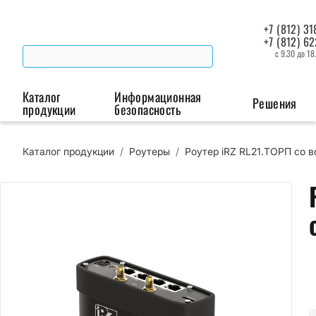
+7 (812) 31
+7 (812) 6
с 9.30 до 18
Каталог
Информационная
Решения
продукции
безопасность
Каталог продукции
/
Роутеры
/
Роутер iRZ RL21.ТОРП со в
Беспроводная связь
Промышленная автоматизация
Сист
Модемы
Преобразователи
Пои
интерфейсов
мая
Роутеры
Промышленные
контроллеры