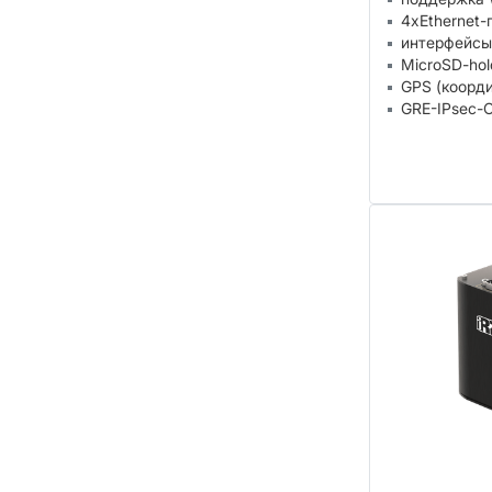
4xEthernet-
интерфейсы
MicroSD-hol
GPS (коорд
GRE-IPsec-