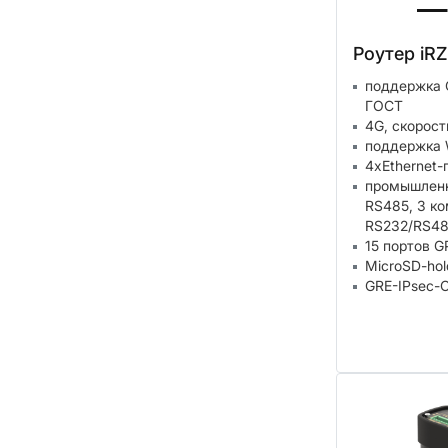
Роутер iR
поддержка 
ГОСТ
4G, скорост
поддержка W
4xEthernet-
промышленн
RS485, 3 к
RS232/RS4
15 портов G
MicroSD-hol
GRE-IPsec-