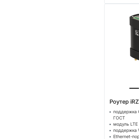
Роутер iR
поддержка 
ГОСТ
модуль LTE 
поддержка W
Ethernet-по