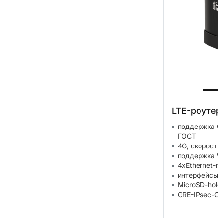
LTE-роуте
поддержка 
ГОСТ
4G, скорост
поддержка W
4xEthernet-
интерфейсы
MicroSD-hol
GRE-IPsec-