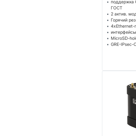
поддержка 
ГОСТ
2 актив. мо
Горячий ре
4xEthernet-
интерфейсы
MicroSD-hol
GRE-IPsec-