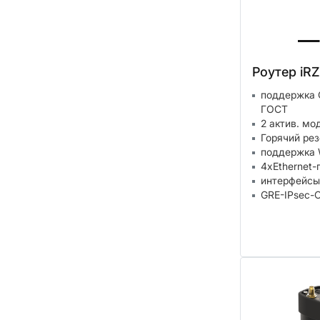
Роутер iRZ
поддержка 
ГОСТ
2 актив. мо
Горячий ре
поддержка W
4xEthernet-
интерфейсы
GRE-IPsec-