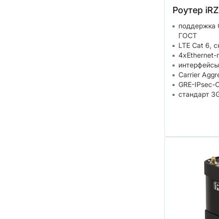
Роутер iRZ
поддержка 
ГОСТ
LTE Cat 6, 
4xEthernet-
интерфейсы
Carrier Aggr
GRE-IPsec-
стандарт 3G