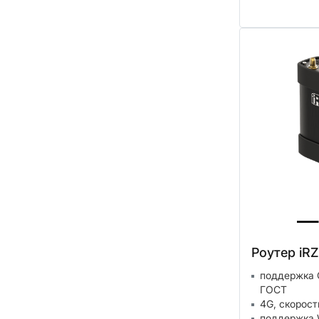
Роутер iR
поддержка 
ГОСТ
4G, скорост
поддержка W