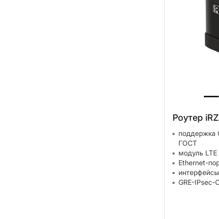
Роутер iRZ
поддержка 
ГОСТ
модуль LTE 
Ethernet-по
интерфейсы
GRE-IPsec-