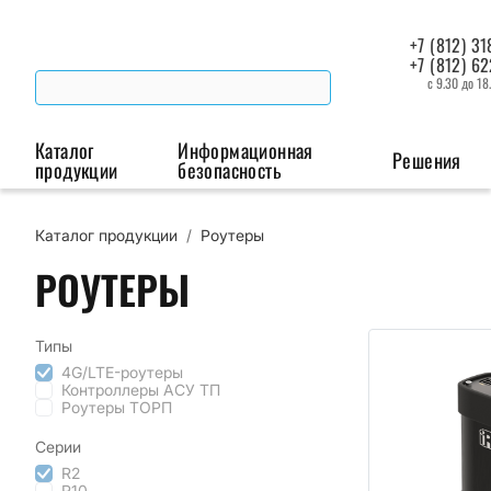
+7 (812) 31
+7 (812) 6
с 9.30 до 18
Каталог
Информационная
Решения
продукции
безопасность
Каталог продукции
/
Роутеры
Беспроводная связь
Промышленная автоматизация
Сист
РОУТЕРЫ
Модемы
Преобразователи
Пои
интерфейсов
мая
Роутеры
Типы
Промышленные
4G/LTE-роутеры
Контроллеры АСУ ТП
контроллеры
Роутеры TОРП
Серии
R2
R10