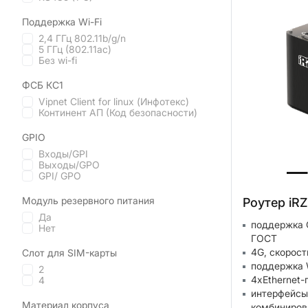
Поддержка Wi-Fi
2,4 ГГц 802.11b/g/n
5 ГГц (802.11ac)
Без wi-fi
ФСБ КС1
Vipnet Client for linux (Инфотекс)
Континент АП (Код безопасности)
GPIO
Входы/GPI
Выходы/GPO
GPI/ GPO
Модуль резервного питания
Роутер iR
Да
поддержка 
Нет
ГОСТ
4G, скорост
Слот для SIM-карты
поддержка W
2
4xEthernet-
4
интерфейсы
Материал корпуса
комбиниров