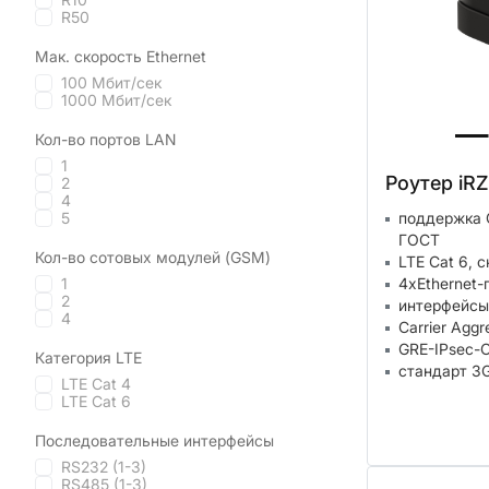
R50
Мак. скорость Ethernet
100 Мбит/сек
1000 Мбит/сек
Кол-во портов LAN
1
Роутер iRZ
2
4
5
поддержка 
ГОСТ
Кол-во сотовых модулей (GSM)
LTE Cat 6, 
1
4xEthernet-
2
интерфейсы
4
Carrier Aggr
GRE-IPsec-
Категория LTE
стандарт 3G
LTE Cat 4
LTE Cat 6
Последовательные интерфейсы
RS232 (1-3)
RS485 (1-3)