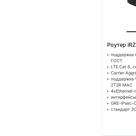
Роутер iR
поддержка 
ГОСТ
LTE Cat 6, 
Carrier Aggr
поддержка W
2T2R MAC
4xEthernet-
интерфейсы
GRE-IPsec-
стандарт 3G