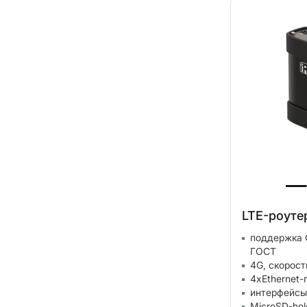
LTE-роутер
поддержка 
ГОСТ
4G, скорост
4xEthernet-
интерфейсы
MicroSD-hol