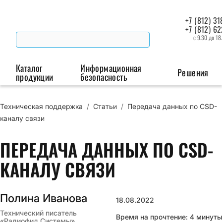
+7 (812) 31
+7 (812) 6
с 9.30 до 18
Каталог
Информационная
Решения
продукции
безопасность
Техническая поддержка
/
Статьи
/
Передача данных по CSD-
Беспроводная связь
Промышленная автоматизация
Сист
каналу связи
Модемы
Преобразователи
Пои
ПЕРЕДАЧА ДАННЫХ ПО CSD-
интерфейсов
мая
Роутеры
КАНАЛУ СВЯЗИ
Промышленные
контроллеры
Полина Иванова
18.08.2022
Технический писатель
Время на прочтение: 4 минуты
«Радиофид Системы»